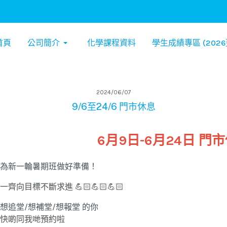
首頁
公司簡介
化學課程資料
學生成績專區 (2026
2024/06/07
9/6至24/6 門市休息
6月9日-6月24日 門
為新一輪暑期班做好準備！
一齊向目標不斷求進 💪🏻💪🏻💪🏻
想追堂/想補堂/想報堂 的你
快啲同我哋預約啦