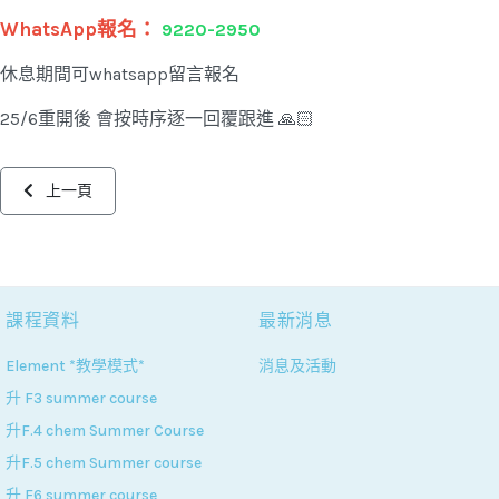
WhatsApp報名：
9220-2950
休息期間可whatsapp留言報名
25/6重開後 會按時序逐一回覆跟進 🙏🏻
上一篇文章: 化學常規課程: 11/8舊生優先! (新生16/8開始)
上一頁
課程資料
最新消息
Element *教學模式*
消息及活動
升 F3 summer course
升F.4 chem Summer Course
升F.5 chem Summer course
升 F6 summer course