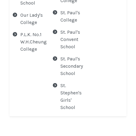
College
School
St. Paul's
Our Lady's
College
College
St. Paul's
P.L.K. No.1
Convent
W.H.Cheung
School
College
St. Paul's
Secondary
School
St.
Stephen's
Girls'
School