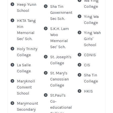
Wa Ying
Heep Yunn
Sha Tin
College
School
Government
Ying Wa
Sec Sch.
HKTA Tang
College
Hin
S.K.H. Lam
Memorial
Ying Wah
Woo
Sec' Sch.
Girls'
Memorial
School
Sec' Sch.
Holy Trinity
College
CDNIS
St. Joseph's
College
La Salle
CIS
College
St. Mary's
Sha Tin
Canossian
Maryknoll
College
College
Convent
HKIS
School
St.Paul's
Co-
Marymount
educational
Secondary