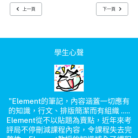
上一篇文章: 聯絡我們
下一篇文章: 免費
上一頁
下一頁
學生心聲
"Element的筆記，內容涵蓋一切應有
u
的知識，行文、排版簡潔而有組織 .....
y
Element從不以貼題為賣點，近年來考
o
評局不停刪減課程內容，令課程失去完