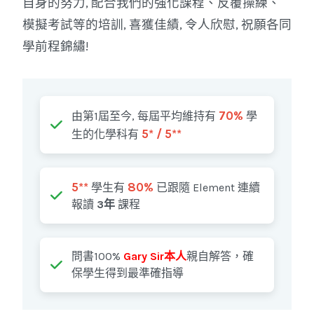
自身的努力, 配合我們的強化課程、反覆操練、
模擬考試等的培訓, 喜獲佳績, 令人欣慰, 祝願各同
學前程錦繡!
70%
由第1屆至今, 每屆平均維持有
學
5* / 5**
生的化學科有
5**
80%
學生有
已跟隨 Element 連續
報讀
3年
課程
問書100%
Gary Sir本人
親自解答，確
保學生得到最準確指導