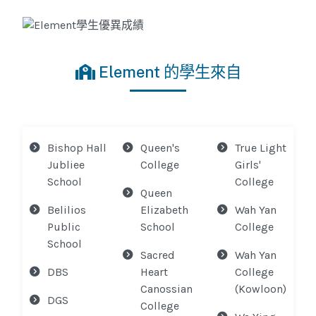
Element 的學生來自
Bishop Hall
Queen's
True Light
Jubliee
College
Girls'
School
College
Queen
Belilios
Elizabeth
Wah Yan
Public
School
College
School
Sacred
Wah Yan
DBS
Heart
College
Canossian
(Kowloon)
DGS
College